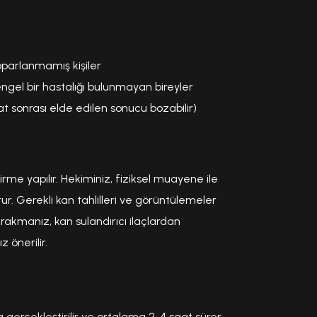
oparlanmamış kişiler
ngel bir hastalığı bulunmayan bireyler
at sonrası elde edilen sonucu bozabilir)
me yapılır. Hekiminiz, fiziksel muayene ile
turur. Gerekli kan tahlilleri ve görüntülemeler
rakmanız, kan sulandırıcı ilaçlardan
önerilir.
 gerçekleştirilir ve ortalama 2-4 saat sürer.