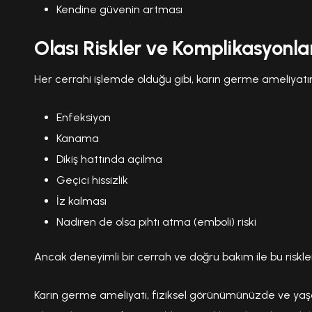
Kendine güvenin artması
Olası Riskler ve Komplikasyonla
Her cerrahi işlemde olduğu gibi, karın germe ameliyatının
Enfeksiyon
Kanama
Dikiş hattında açılma
Geçici hissizlik
İz kalması
Nadiren de olsa pıhtı atma (emboli) riski
Ancak deneyimli bir cerrah ve doğru bakım ile bu riskler
Karın germe ameliyatı, fiziksel görünümünüzde ve yaşam