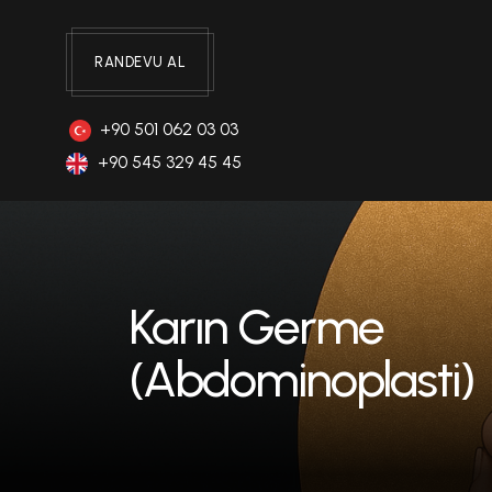
RANDEVU AL
+90 501 062 03 03
+90 545 329 45 45
Karın Germe
(Abdominoplasti)