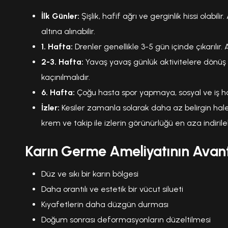
İlk Günler:
Şişlik, hafif ağrı ve gerginlik hissi olabilir
altına alınabilir.
1. Hafta:
Drenler genellikle 3-5 gün içinde çıkarılır.
2-3. Hafta:
Yavaş yavaş günlük aktivitelere dönüş b
kaçınılmalıdır.
6. Hafta:
Çoğu hasta spor yapmaya, sosyal ve iş h
İzler:
Kesiler zamanla solarak daha az belirgin h
krem ve takip ile izlerin görünürlüğü en aza indirilebi
Karın Germe Ameliyatının Avant
Düz ve sıkı bir karın bölgesi
Daha orantılı ve estetik bir vücut silueti
Kıyafetlerin daha düzgün durması
Doğum sonrası deformasyonların düzeltilmesi