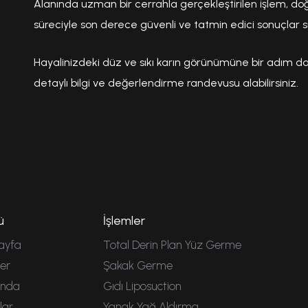
Alanında uzman bir cerrahla gerçekleştirilen işlem, doğr
süreciyle son derece güvenli ve tatmin edici sonuçlar s
Hayalinizdeki düz ve sıkı karın görünümüne bir adım dah
detaylı bilgi ve değerlendirme randevusu alabilirsiniz.
ü
İşlemler
ayfa
Total Derin Plan Yüz Germe
ler
Şakak Germe
ında
Gıdı Liposuction
lar
Yanak Yağ Aldırma