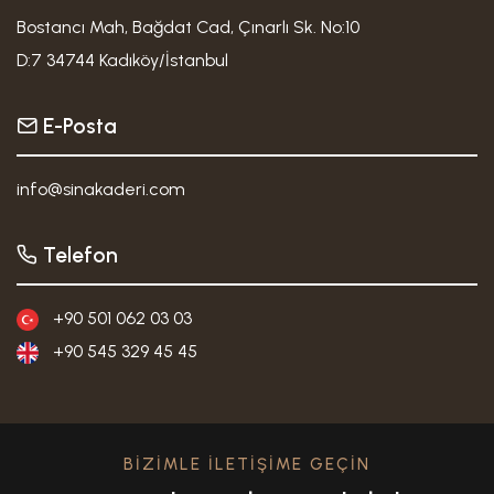
Bostancı Mah, Bağdat Cad, Çınarlı Sk. No:10
D:7 34744 Kadıköy/İstanbul
E-Posta
info@sinakaderi.com
Telefon
+90 501 062 03 03
+90 545 329 45 45
BİZİMLE İLETİŞİME GEÇİN