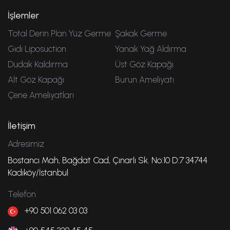
İşlemler
Total Derin Plan Yüz Germe
Şakak Germe
Gıdı Liposuction
Yanak Yağ Aldırma
Dudak Kaldırma
Üst Göz Kapağı
Alt Göz Kapağı
Burun Ameliyatı
Çene Ameliyatları
İletişim
Adresimiz
Bostancı Mah, Bağdat Cad, Çınarlı Sk. No:10 D:7 34744
Kadıköy/İstanbul
Telefon
+90 501 062 03 03