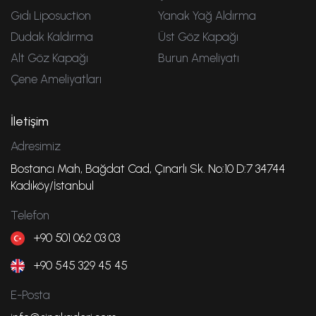
Gıdı Liposuction
Yanak Yağ Aldırma
Dudak Kaldırma
Üst Göz Kapağı
Alt Göz Kapağı
Burun Ameliyatı
Çene Ameliyatları
İletişim
Adresimiz
Bostancı Mah, Bağdat Cad, Çınarlı Sk. No:10 D:7 34744
Kadıköy/İstanbul
Telefon
+90 501 062 03 03
+90 545 329 45 45
E-Posta