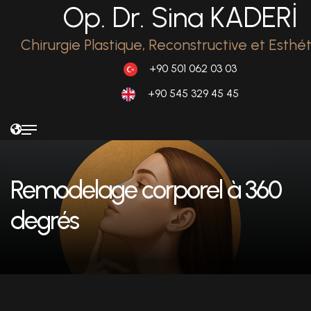
Op. Dr. Sina KADERİ
Chirurgie Plastique, Reconstructive et Esthé
+90 501 062 03 03
+90 545 329 45 45
Remodelage corporel à 360
degrés