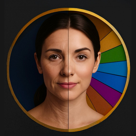
Rhinoplastie piézo fermée
Lifting facial en plan profond
Lifting Frontal (Forehead Lift)
Chirurgie de Remodelage du Haut du
Visage
Chirurgie Esthétique des Paupières
Supérieures (Blépharoplastie)
Blépharoplastie inférieure
Injection de graisse dans le visage
Bichectomie (réduction des boules de
Bichat)
Lifting de la lèvre (Lip lift)