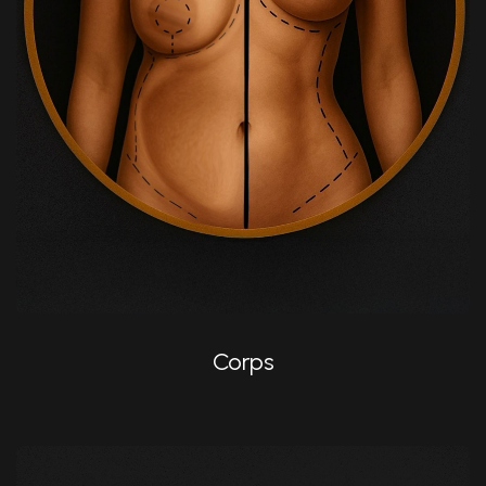
Réduction mammaire
Augmentation mastopexique
Abdominoplastie
Brazilian Butt Lift (BBL)
Corps