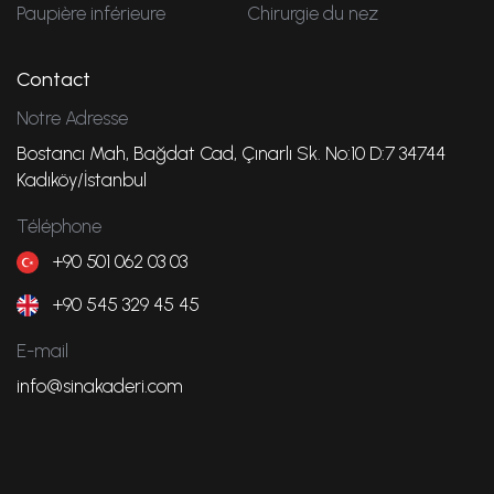
Paupière inférieure
Chirurgie du nez
Contact
Notre Adresse
Bostancı Mah, Bağdat Cad, Çınarlı Sk. No:10 D:7 34744
Kadıköy/İstanbul
Téléphone
+90 501 062 03 03
+90 545 329 45 45
E-mail
info@sinakaderi.com